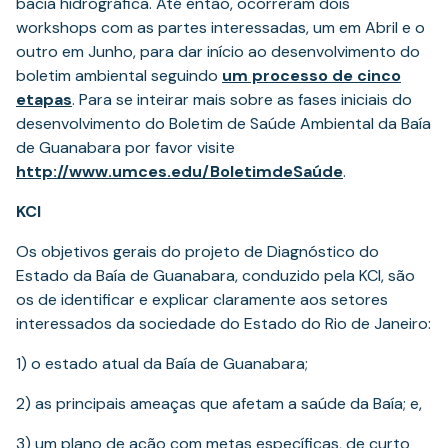
bacia hidrográfica. Até então, ocorreram dois
workshops com as partes interessadas, um em Abril e o
outro em Junho, para dar início ao desenvolvimento do
boletim ambiental seguindo
um processo de cinco
(opens
etapas
. Para se inteirar mais sobre as fases iniciais do
in
desenvolvimento do Boletim de Saúde Ambiental da Baía
a
de Guanabara por favor visite
new
http://www.umces.edu/BoletimdeSaúde
.
tab)
KCI
Os objetivos gerais do projeto de Diagnóstico do
Estado da Baía de Guanabara, conduzido pela KCI, são
os de identificar e explicar claramente aos setores
interessados da sociedade do Estado do Rio de Janeiro:
1) o estado atual da Baía de Guanabara;
2) as principais ameaças que afetam a saúde da Baía; e,
3) um plano de ação com metas específicas, de curto