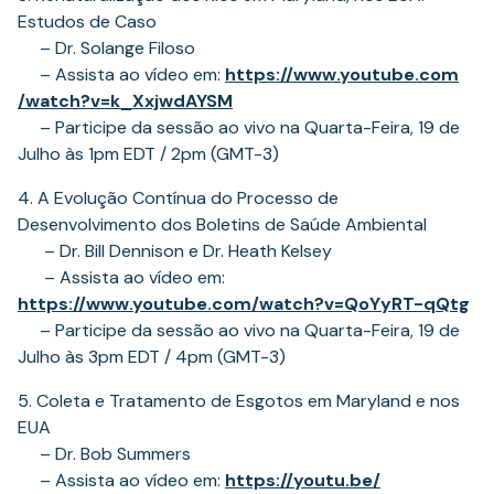
ta
Estudos de Caso
– Dr. Solange Filoso
– Assista ao vídeo em:
https://www.youtube.com
(opens
/watch?v=k_XxjwdAYSM
in
– Participe da sessão ao vivo na Quarta-Feira, 19 de
a
Julho às 1pm EDT / 2pm (GMT-3)
new
4. A Evolução Contínua do Processo de
tab)
Desenvolvimento dos Boletins de Saúde Ambiental
– Dr. Bill Dennison e Dr. Heath Kelsey
– Assista ao vídeo em:
(o
https://www.youtube.com/watch?
v=QoYyRT-qQtg
in
– Participe da sessão ao vivo na Quarta-Feira, 19 de
a
Julho às 3pm EDT / 4pm (GMT-3)
ne
5. Coleta e Tratamento de Esgotos em Maryland e nos
ta
EUA
– Dr. Bob Summers
– Assista ao vídeo em:
https://youtu.be/