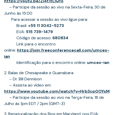
(opens
https://youtu.be/Zi4t1tLlQfo
in
– Participe da sessão ao vivo na Sexta-Feira, 30 de
a
Junho às 15:00
new
Para acessar a sessão ao vivo ligue para:
tab)
Brasil:
+55 11 3042-5273
EUA:
515 739-1479
Código de acesso:
680834
Link para o encontro
online:
https://join.freeconferencecall.com/umces-
(opens
ian
in
Identificação para o encontro online:
umces-ian
a
2. Baías de Chesapeake e Guanabara
new
– Dr. Bill Dennison
tab)
– Assista ao vídeo em:
(o
https://www.youtube.com/watch?
v=Hrb3cp0OYsM
in
– Participe da sessão ao vivo na Terça-Feira, 18 de
a
Julho às 1pm EDT / 2pm (GMT-3)
ne
3. Renaturalização dos Rios em Maryland, nos EUA: