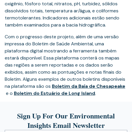
oxigênio, fósforo total, nitratos, pH, turbidez, sólidos
dissolvidos totais, temperatura ar/água, e coliformes
termotolerantes. Indicadores adicionais estão sendo
também examinados para a bacia hidrográfica.
Com o progresso deste projeto, além de uma versão
impressa do Boletim de Saúde Ambiental, uma
plataforma digital mostrando a ferramenta também
estará disponível. Essa plataforma conterá os mapas
das regiões a serem reportadas e os dados serão
exibidos, assim como as pontuações e notas finais do
Boletim. Alguns exemplos de outros boletins disponíveis
na plataforma são os
Boletim da Baía de Chesapeake
(opens
(opens
e o
Boletim do Estuário de Long Island
.
in
in
a
a
Sign Up For Our Environmental
new
new
tab)
tab)
Insights Email Newsletter